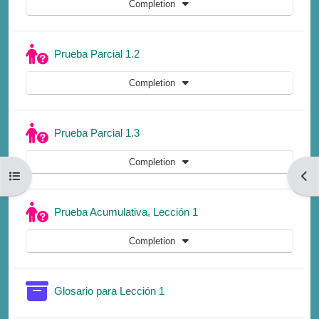
Completion
Quiz
Prueba Parcial 1.2
Completion
Quiz
Prueba Parcial 1.3
Completion
Open course index
Open
Quiz
Prueba Acumulativa, Lección 1
Completion
Glossary
Glosario para Lección 1