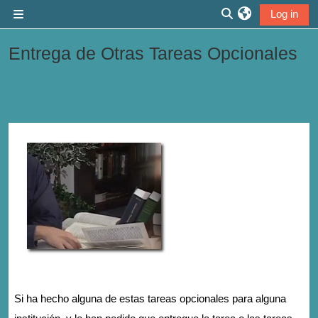
Skip to main content
Log in
Side panel
Toggle search inp
Entrega de Otras Tareas Opcionales
Section outline
Si ha hecho alguna de estas tareas opcionales para alguna