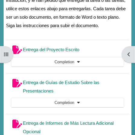
institución, y le han pedido que entregue la tarea o las tareas,
utilice estos enlaces abajo para entregarlas. Cada tarea debe
ser un solo documento, en formato de Word o texto plano.
Siga las instrucciones para subir el documento.
Assignment
Entrega del Proyecto Escrito
Open course index
Open
Completion
Entrega de Guías de Estudio Sobre las
Assignment
Presentaciones
Completion
Entrega de Informes de Más Lectura Adicional
Assignment
Opcional