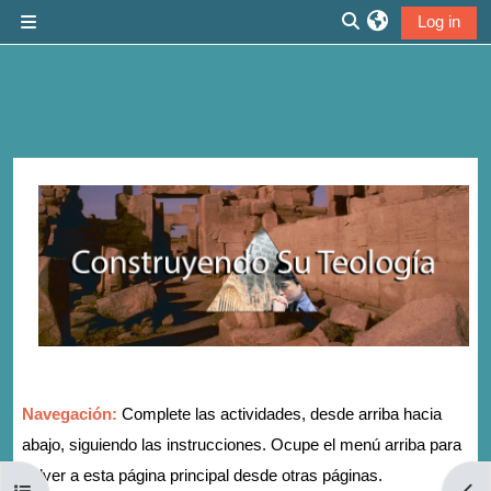
Skip to main content
Log in
Side panel
Toggle search inp
Section outline
Navegación:
Complete las actividades, desde arriba hacia
abajo, siguiendo las instrucciones. Ocupe el menú arriba para
volver a esta página principal desde otras páginas.
Open course index
Open