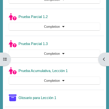
Quiz
Prueba Parcial 1.2
Completion
Quiz
Prueba Parcial 1.3
Completion
Open course index
Open
Quiz
Prueba Acumulativa, Lección 1
Completion
Glossary
Glosario para Lección 1