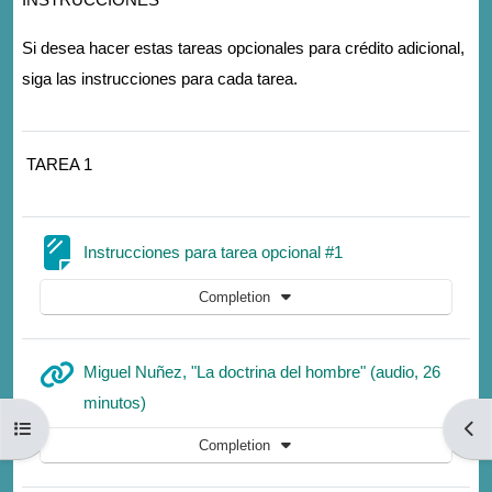
Si desea hacer estas tareas opcionales para crédito adicional,
siga las instrucciones para cada tarea.
TAREA 1
Page
Instrucciones para tarea opcional #1
Completion
Miguel Nuñez, "La doctrina del hombre" (audio, 26
URL
minutos)
Open course index
Open
Completion