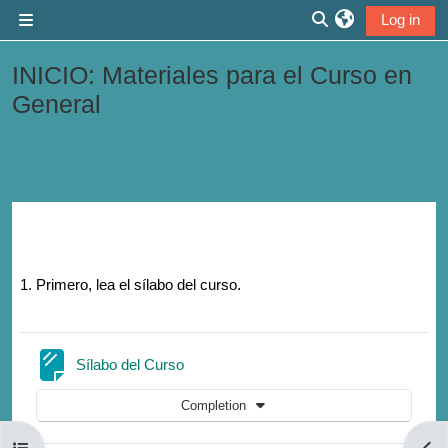
Skip to main content
Log in
Side panel
Toggle search inp
INICIO: Materiales para el Curso en
General
Section outline
1. Primero, lea el sílabo del curso.
Page
Sílabo del Curso
Completion
Open course index
Open