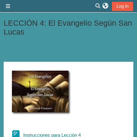
Skip to main content
Log in
Side panel
Toggle search inp
LECCIÓN 4: El Evangelio Según San
Lucas
Section outline
Page
Instrucciones para Lección 4