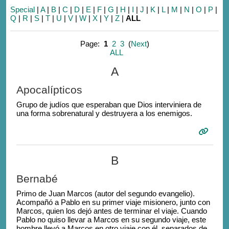
Special
|
A
|
B
|
C
|
D
|
E
|
F
|
G
|
H
|
I
|
J
|
K
|
L
|
M
|
N
|
O
|
P
|
Q
|
R
|
S
|
T
|
U
|
V
|
W
|
X
|
Y
|
Z
|
ALL
Page:
1
2
3
(
Next
)
ALL
A
Apocalípticos
Grupo de judíos que esperaban que Dios interviniera de
una forma sobrenatural y destruyera a los enemigos.
B
Bernabé
Primo de Juan Marcos (autor del segundo evangelio).
Acompañó a Pablo en su primer viaje misionero, junto con
Marcos, quien los dejó antes de terminar el viaje. Cuando
Pablo no quiso llevar a Marcos en su segundo viaje, este
hombre llevó a Marcos en otro viaje con él, separados de