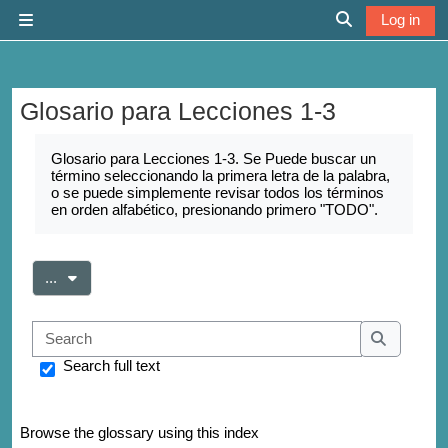
Skip to main content
Log in
Side panel
Toggle search 
Glosario para Lecciones 1-3
Completion requirements
Glosario para Lecciones 1-3. Se Puede buscar un
término seleccionando la primera letra de la palabra,
o se puede simplemente revisar todos los términos
en orden alfabético, presionando primero "TODO".
Export entries
...
Search
Search
Search full text
Browse the glossary using this index