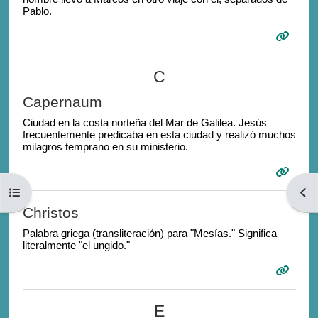
Pablo.
C
Capernaum
Ciudad en la costa norteña del Mar de Galilea. Jesús
frecuentemente predicaba en esta ciudad y realizó muchos
milagros temprano en su ministerio.
Open course index
Open
Christos
Palabra griega (transliteración) para "Mesías." Significa
literalmente "el ungido."
E