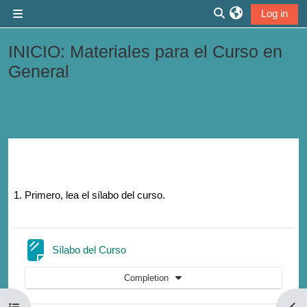
Skip to main content
Log in
Side panel
Toggle search inp
INICIO: Materiales para el Curso en
General
Section outline
1. Primero, lea el sílabo del curso.
Page
Sílabo del Curso
Completion
Open course index
Open