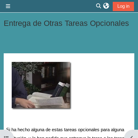
Skip to main content
Log in
Side panel
Toggle search inp
Entrega de Otras Tareas Opcionales
Section outline
Si ha hecho alguna de estas tareas opcionales para alguna
Open course index
Open