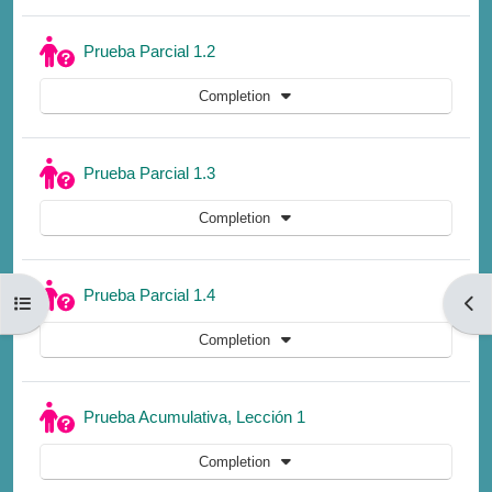
Quiz
Prueba Parcial 1.2
Completion
Quiz
Prueba Parcial 1.3
Completion
Quiz
Prueba Parcial 1.4
Open course index
Open
Completion
Quiz
Prueba Acumulativa, Lección 1
Completion