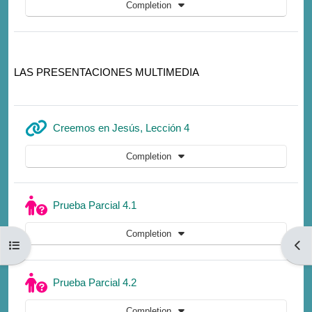
Completion
LAS PRESENTACIONES MULTIMEDIA
URL
Creemos en Jesús, Lección 4
Completion
Quiz
Prueba Parcial 4.1
Completion
Open course index
Open
Quiz
Prueba Parcial 4.2
Completion