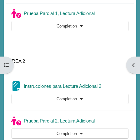
Quiz
Prueba Parcial 1, Lectura Adicional
Completion
TAREA 2
Open course index
Open
Page
Instrucciones para Lectura Adicional 2
Completion
Quiz
Prueba Parcial 2, Lectura Adicional
Completion