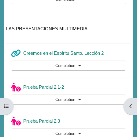
LAS PRESENTACIONES MULTIMEDIA
URL
Creemos en el Espíritu Santo, Lección 2
Completion
Quiz
Prueba Parcial 2.1-2
Completion
Open course index
Open
Quiz
Prueba Parcial 2.3
Completion