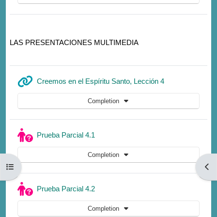
LAS PRESENTACIONES MULTIMEDIA
URL
Creemos en el Espíritu Santo, Lección 4
Completion
Quiz
Prueba Parcial 4.1
Completion
Open course index
Open
Quiz
Prueba Parcial 4.2
Completion