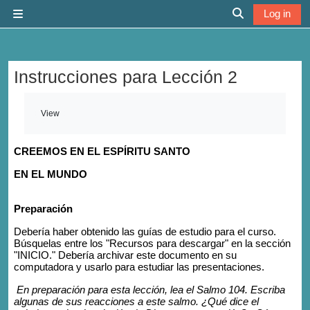
Skip to main content
Log in
Side panel
Toggle search 
Instrucciones para Lección 2
Completion requirements
View
CREEMOS EN EL ESPÍRITU SANTO
EN EL MUNDO
Preparación
Debería haber obtenido las guías de estudio para el curso.
Búsquelas entre los "Recursos para descargar" en la sección
"INICIO." Debería archivar este documento en su
computadora y usarlo para estudiar las presentaciones.
E
n preparación para esta lección, lea el Salmo 104. Escriba
algunas de sus reacciones a este salmo. ¿Qué dice el