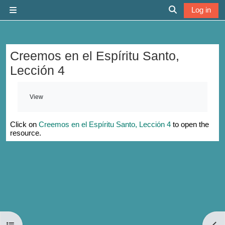
Skip to main content
Log in
Side panel
Toggle search 
Creemos en el Espíritu Santo,
Lección 4
Completion requirements
View
Click on
Creemos en el Espíritu Santo, Lección 4
to open the
resource.
Open course index
Open