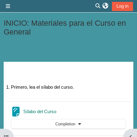
Skip to main content
Log in
Side panel
Toggle search inp
INICIO: Materiales para el Curso en
General
Section outline
1. Primero, lea el sílabo del curso.
Page
Sílabo del Curso
Completion
Open course index
Open