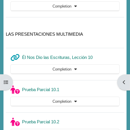
Completion
LAS PRESENTACIONES MULTIMEDIA
URL
Él Nos Dio las Escrituras, Lección 10
Completion
Open course index
Open
Quiz
Prueba Parcial 10.1
Completion
Quiz
Prueba Parcial 10.2