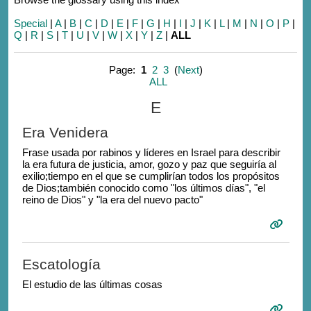
Special
|
A
|
B
|
C
|
D
|
E
|
F
|
G
|
H
|
I
|
J
|
K
|
L
|
M
|
N
|
O
|
P
|
Q
|
R
|
S
|
T
|
U
|
V
|
W
|
X
|
Y
|
Z
|
ALL
Page:
1
2
3
(
Next
)
ALL
E
Era Venidera
F
rase usada por rabinos y líderes en Israel para describir
la era futura de justicia, amor, gozo y paz que seguiría al
exilio;
tiempo en el que se cumplirían todos los propósitos
de Dios;
también conocido como "los últimos días", "el
reino de Dios" y "la era del nuevo pacto"
Escatología
El estudio de las últimas cosas