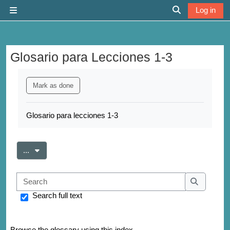
Skip to main content
Log in
Side panel
Toggle search 
Glosario para Lecciones 1-3
Completion requirements
Mark as done
Glosario para lecciones 1-3
Export entries
...
Search
Search
Search full text
Browse the glossary using this index