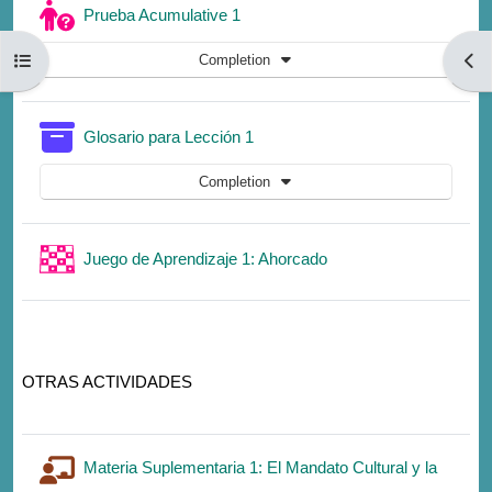
Quiz
Prueba Acumulative 1
Open course index
Open
Completion
Glossary
Glosario para Lección 1
Completion
Game
Juego de Aprendizaje 1: Ahorcado
OTRAS ACTIVIDADES
Materia Suplementaria 1: El Mandato Cultural y la