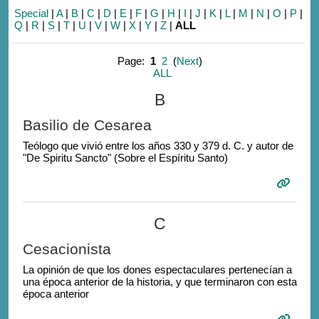
Special
|
A
|
B
|
C
|
D
|
E
|
F
|
G
|
H
|
I
|
J
|
K
|
L
|
M
|
N
|
O
|
P
|
Q
|
R
|
S
|
T
|
U
|
V
|
W
|
X
|
Y
|
Z
|
ALL
Page:
1
2
(
Next
)
ALL
B
Basilio de Cesarea
Teólogo que vivió entre los años 330 y 379 d. C. y autor de
"De Spiritu Sancto" (Sobre el Espíritu Santo)
C
Cesacionista
La opinión de que los dones espectaculares pertenecían a
una época anterior de la historia, y que terminaron con esta
época anterior