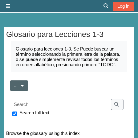
Skip to main content
Log in
Side panel
Toggle search 
Glosario para Lecciones 1-3
Completion requirements
Glosario para lecciones 1-3. Se Puede buscar un
término seleccionando la primera letra de la palabra,
o se puede simplemente revisar todos los términos
en orden alfabético, presionando primero "TODO".
Export entries
...
Search
Search
Search full text
Browse the glossary using this index