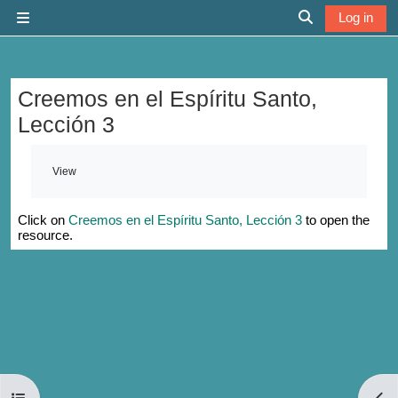
Skip to main content
Log in
Side panel
Toggle search 
Creemos en el Espíritu Santo,
Lección 3
Completion requirements
View
Click on
Creemos en el Espíritu Santo, Lección 3
to open the
resource.
Open course index
Open