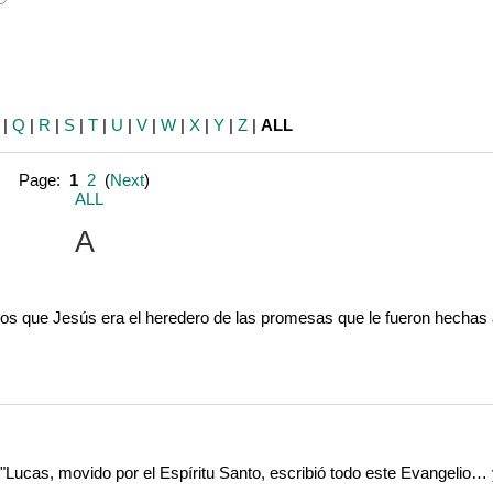
earch
|
Q
|
R
|
S
|
T
|
U
|
V
|
W
|
X
|
Y
|
Z
|
ALL
Page:
1
2
(
Next
)
ALL
A
os que Jesús era el heredero de las promesas que le fueron hechas 
 "Lucas, movido por el Espíritu Santo, escribió todo este Evangelio