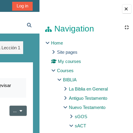
Log in
Blocks
Navigation
Toggle search input
Home
a Lección 1
Site pages
My courses
Courses
BIBLIA
evisar
La Biblia en General
Antiguo Testamento
Nuevo Testamento
Export entries
...
sGOS
sACT