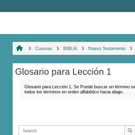
Skip to main content
Courses
BIBLIA
Nuevo Testamento
Glosario para Lección 1
Completion requirements
Glosario para Lección 1. Se Puede buscar un término sel
todos los términos en orden alfabético hacia abajo.
Sear