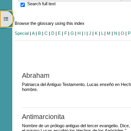
S
Search full text
Open course index
Browse the glossary using this index
Special
|
A
|
B
|
C
|
D
|
E
|
F
|
G
|
H
|
I
|
J
|
K
|
L
|
M
|
N
|
O
|
P
Abraham
Patriarca del Antiguo Testamento. Lucas enseñó en Hech
hombre.
Antimarcionita
Nombre de un prólogo antiguo del tercer evangelio. Dice,
el mismo Lucas escribió los Hechos de los Apóstoles."