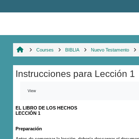
Skip to main content
Courses
BIBLIA
Nuevo Testamento
Instrucciones para Lección 1
Completion requirements
View
EL LIBRO DE LOS HECHOS
LECCIÓN 1
Preparación
Antes de comenzar la lección, debería descargar el documen