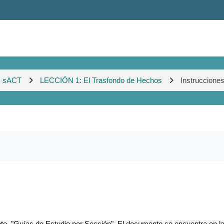
sACT
LECCIÓN 1: El Trasfondo de Hechos
Instruccione
to, "Guías de Estudio por Sección". El documento se encuentra en la