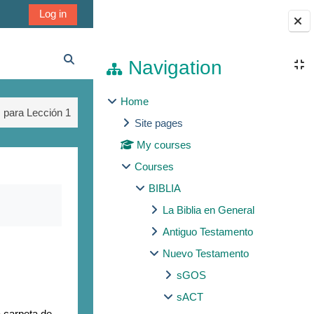
Log in
Blocks
Navigation
Toggle search input
Home
s para Lección 1
Site pages
My courses
Courses
BIBLIA
La Biblia en General
Antiguo Testamento
Nuevo Testamento
sGOS
sACT
 carpeta de