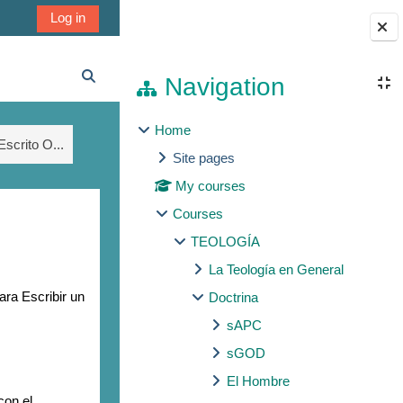
Log in
Blocks
Navigation
Toggle search input
Home
scrito O...
Site pages
My courses
Courses
TEOLOGÍA
La Teología en General
ara Escribir un
Doctrina
sAPC
sGOD
El Hombre
con el