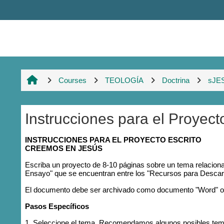
Skip to main content
Courses
TEOLOGÍA
Doctrina
sJE
Instrucciones para el Proyect
Completion requirements
INSTRUCCIONES PARA EL PROYECTO ESCRITO
CREEMOS EN JESÚS
Escriba un proyecto de 8-10 páginas sobre un tema relacionad
Ensayo" que se encuentran entre los "Recursos para Descarg
El documento debe ser archivado como documento "Word" o en
Pasos Específicos
1. Seleccione el tema. Recomendamos algunos posibles temas