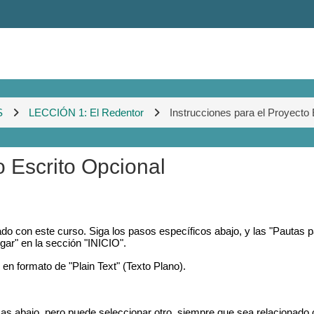
S
LECCIÓN 1: El Redentor
Instrucciones para el Proyecto E
o Escrito Opcional
o con este curso. Siga los pasos específicos abajo, y las "Pautas p
ar" en la sección "INICIO".
 formato de "Plain Text" (Texto Plano).
 abajo, pero puede seleccionar otro, siempre que sea relacionado 