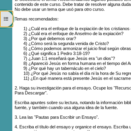
contenido de este curso. Debe tratar de resolver alguna duda
No debe usar un tema que usó para otro curso.
Open course index
Temas recomendados:
1) ¿Cuál era el enfoque de la expiación de los cristiano
2) ¿Cuál era el enfoque de Anselmo de la expiación?
3) ¿Por qué debemos orar?
4) ¿Cómo será la segunda venida de Cristo?
5) ¿Cómo podemos armonizar el juicio final según obras co
6) ¿Qué significa 1 Pedro 3:18-19?
7) ¿Juan 1:1 enseñará que Jesús era "un dios"?
8) ¿Apareció Jesús en forma humana en el tiempo del 
9) ¿Por qué hay un tabernáculo en el cielo?
10) ¿Por qué Jesús no sabía el día ni la hora de Su reg
11) ¿En qué manera está presente Jesús en el sacrame
2. Haga su investigación para el ensayo. Ocupe los "Recurso
Para Descargar".
Escriba apuntes sobre su lectura, notando la información bibl
fuente, y también cuando usa alguna idea de la fuente.
3. Lea las "Pautas para Escribir un Ensayo".
4. Escriba el título del ensayo y organice el ensayo. Escrib