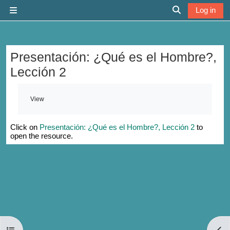
Skip to main content
Log in
Side panel
Toggle search 
Presentación: ¿Qué es el Hombre?,
Lección 2
Completion requirements
View
Click on
Presentación: ¿Qué es el Hombre?, Lección 2
to
open the resource.
Open course index
Open