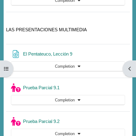
Completion
LAS PRESENTACIONES
MULTIMEDIA
URL
El Pentateuco, Lección 9
Completion
Open course index
Open
Quiz
Prueba Parcial 9.1
Completion
Quiz
Prueba Parcial 9.2
Completion