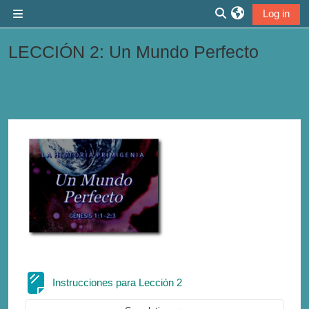
Skip to main content
Log in
Side panel
Toggle search inp
LECCIÓN 2: Un Mundo Perfecto
Section outline
Page
Instrucciones para Lección 2