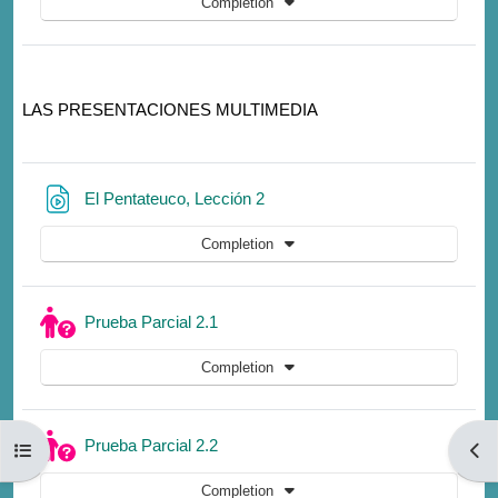
Completion
LAS PRESENTACIONES
MULTIMEDIA
URL
El Pentateuco, Lección 2
Completion
Quiz
Prueba Parcial 2.1
Completion
Quiz
Prueba Parcial 2.2
Open course index
Open
Completion