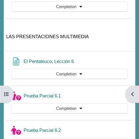
Completion
LAS PRESENTACIONES
MULTIMEDIA
URL
El Pentateuco, Lección 6
Completion
Open course index
Open
Quiz
Prueba Parcial 6.1
Completion
Quiz
Prueba Parcial 6.2