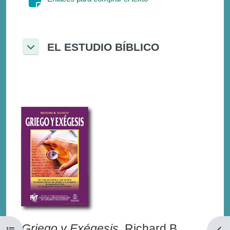
EL ESTUDIO BÍBLICO
Σύμπτυξη
Griego y Exégesis,
Richard B.
Άνοιγμα ευρετηρίου μαθήματος
Άνοι