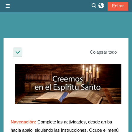
Salta al contenido principal
Entrar
Panel lateral
Selector de búsqu
Perfilado de sección
Colapsar todo
Colapsar
Navegación:
Complete las actividades, desde arriba
hacia abajo, siguiendo las instrucciones. Ocupe el menú