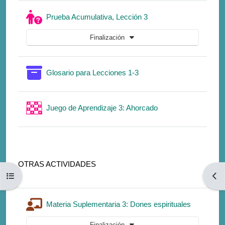
Cuestionario
Prueba Acumulativa, Lección 3
Finalización
Glosario para Lecciones 1-3
Juego de Aprendizaje 3: Ahorcado
OTRAS ACTIVIDADES
Abrir índice del curso
Abri
Lección
Materia Suplementaria 3: Dones espirituales
Finalización